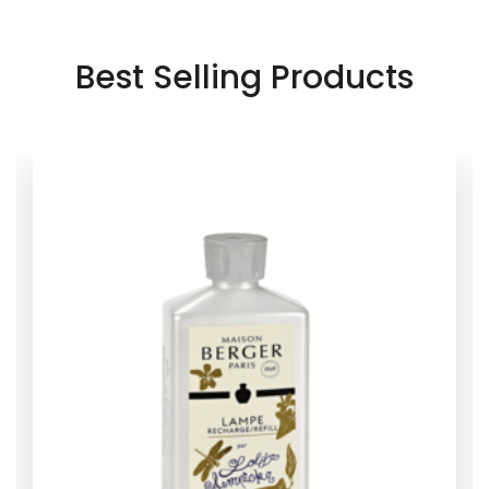
à la
Best Selling Products
t
wishlist